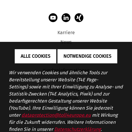
Karriere
News
FAQ
ALLE COOKIES
NOTWENDIGE COOKIES
App
Kundeninformationen
Wir verwenden Cookies und ähnliche Tools zur
Verantwortung
Bereitstellung unserer Website (T4E Page-
Settings) sowie mit Ihrer Einwilligung zu Analyse- und
Datenschutz
Statistik-Zwecken (T4E Analytics, Piwik) und zur
Impressum
bedarfsgerechten Gestaltung unserer Website
Leichte Sprache
(YouTube). Ihre Einwilligung können Sie jederzeit
unter
dataprotection@toll4europe.eu
mit Wirkung
© 2026 Toll4Europe GmbH. All Rights Reserved.
für die Zukunft widerrufen. Weitere Informationen
finden Sie in unserer
Datenschutzerklärung
.