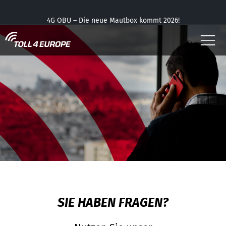
NUTZER
4G OBU – Die neue Mautbox kommt 2026!
KONTAKT - TOLL4EUROPE
UNSERE OBUS
APP – jetzt mit dem kostenlosen Parkplatz-Feature
KONTAKT
DOWNLOADS
SIE HABEN FRAGEN?